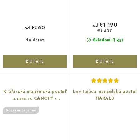
€1 190
od
€560
od
€1 400
(1 ks)
Na dotaz
Skladom
DETAIL
DETAIL
Kráľovská manželská posteľ
Levitujúca manželská posteľ
z masívu CANOPY -
HARALD
borovica
Doprava zadarmo