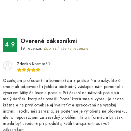
Overené zákazníkmi
4.9
19
recenzií.
Zobraziť všetky recenzie
Zdenko Kramarčík
Oceňujem profesionálnu komunikáciu a prístup. Na otázky, ktoré
sme mali odpovedali rýchlo a obchodný zástupca nám pomohol s
výberom látky čalúnenia postele. Pri čakaní na nábytok posielajú
malý darček, ktorý nás potešil. Posteľ ktorú sme si vybrali je naozaj
krásna a na prvý omak je aj kvalitatívne spracovaná na vysokej
úrovni. Trochu nás zarazilo, že posteľ nie je vyrobená na Slovensku,
ale to nepovažujem za zásadný problém. Táto informácia by však
mohla byť uvedená pri produkte, kvôli transparentnosti voči
zákazníkom.