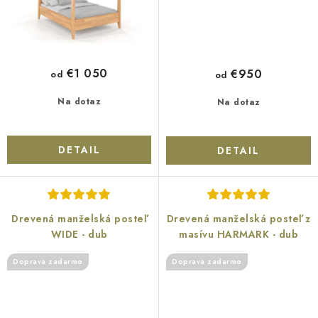
€1 050
€950
od
od
Na dotaz
Na dotaz
DETAIL
DETAIL
Drevená manželská posteľ
Drevená manželská posteľ z
WIDE - dub
masívu HARMARK - dub
Doprava zadarmo
Doprava zadarmo