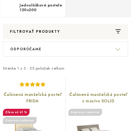
Reklamácia a vrátenie tovaru
Metódy platieb na našom webe
Jednolôžkové postele
120x200
O nás
Naša spoločenská zodpovednosť
FILTROVAŤ PRODUKTY
V
R
ODPORÚČAME
ý
a
p
d
i
e
Stránka
1
z
3
-
25
položiek celkom
s
n
p
i
r
e
Čalúnená manželská posteľ
Čalúnená manželská posteľ
o
p
FRIDA
z masívu SOLID
d
r
až 41 %
Doprava zadarmo
u
o
Doprava zadarmo
k
d