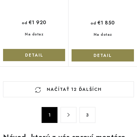
€1 920
€1 850
od
od
Na dotaz
Na dotaz
DETAIL
DETAIL
O
NAČÍTAŤ 12 ĎALŠÍCH
v
l
á
S
d
1
3
t
a
r
c
á
Návod, ktorý z vás spraví montéra