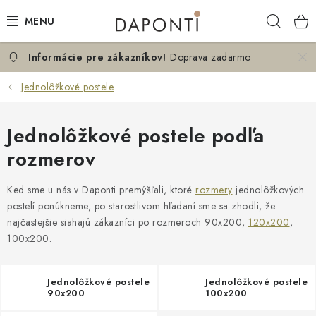
Prejsť
Hľad
na
obsah
Doprava zadarmo
MANŽELSKÉ POSTELE
Jednolôžkové postele
JEDNOLÔŽKOVÉ POSTELE
Jednolôžkové postele podľa
NOČNÉ STOLÍKY
rozmerov
KOMODY DO SPÁLNE
Ked sme u nás v Daponti premýšľali, ktoré
rozmery
jednolôžkových
postelí ponúkneme, po starostlivom hľadaní sme sa zhodli, že
KONTAKT
najčastejšie siahajú zákazníci po rozmeroch 90x200,
120x200
,
100x200.
O NÁS
Jednolôžkové postele
Jednolôžkové postele
Hodnotenie obchodu
Blog
Možnosti dopravy
90x200
100x200
Obchodné podmienky
Podmienky ochrany osobných údajov