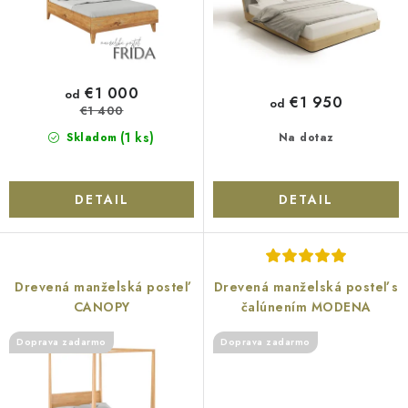
t
u
o
k
v
t
o
€1 000
od
€1 950
od
v
€1 400
(1 ks)
Skladom
Na dotaz
DETAIL
DETAIL
Drevená manželská posteľ
Drevená manželská posteľ s
CANOPY
čalúnením MODENA
Doprava zadarmo
Doprava zadarmo