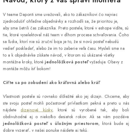
n
i
k
e
V teame Daponti sme uvažovali, ako to zákazníkovi čo najviac
o
p
zjednodušiť ohľadne objednávky a rozhodli sa, že prioritou je,
v
r
aby sme šetrili čas zákazníka. Preto postele, ktoré v eshope vidíte, sú
a
v
tie, ktoré vyselektoval náš team v dlhom procese schvaľovania. Čoho
n
k
sa ľudia, ktorí nie sú zruční boja je to, že si novú posteľ nebudú
i
y
vedieť poskladať, alebo že im to zaberie veľa času. Mysleli sme na
e
to a k objednávke získate návod, v ktorom sú ukázané všetky
v
montážne kroky, ktoré
jednolôžková posteľ
vyžaduje. Obavy z
ý
montáže môžu ísť bokom!
p
i
Cíťte sa
po zobudení ako kráľovná alebo kráľ
s
u
Vlastnosti postele sú rovnako dôležité ako jej dizajn. Chceme, aby
ste svoju posteľ mohli počastovať prívlastkom pekná a preto u nás
nájdete
dizajnové kúsky
, ktoré sú vyrobené tak, aby boli
obdivuhodné aj o niekoľko desiatok rokov. Ak sa vám pozdáva
j
ednolôžková posteľ s úložným priestorom
, ktorá bude aj
dobre vyzerať, v našej ponuke nájdete aj takú.