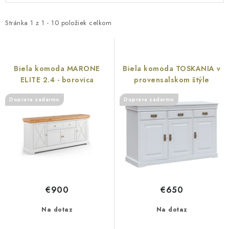
Reklamácia a vrátenie tovaru
Metódy platieb na našom webe
p
d
i
e
O nás
Naša spoločenská zodpovednosť
Stránka
1
z
1
-
10
položiek celkom
s
n
p
i
r
e
Biela komoda MARONE
Biela komoda TOSKANIA v
o
p
ELITE 2.4 - borovica
provensalskom štýle
d
r
Doprava zadarmo
Doprava zadarmo
u
o
k
d
t
u
o
k
v
t
o
€900
€650
v
Na dotaz
Na dotaz