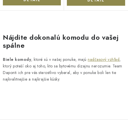
O
v
Nájdite dokonalú komodu do vašej
l
spálne
á
d
Biele komody
, ktoré sú v našej ponuke, majú
nadčasový vzhľad
,
a
ktorý poteší oko aj toho, kto sa bytovému dizajnu nerozumie. Team
c
Daponti ich pre vás starostlivo vyberal, aby v ponuke boli len tie
i
najkvalitnejšie a najkrajšie kúsky.
e
p
r
v
k
y