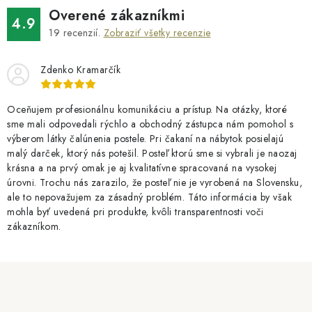
v
Overené zákazníkmi
4.9
ý
19
recenzií.
Zobraziť všetky recenzie
p
i
Zdenko Kramarčík
s
u
Oceňujem profesionálnu komunikáciu a prístup. Na otázky, ktoré
sme mali odpovedali rýchlo a obchodný zástupca nám pomohol s
výberom látky čalúnenia postele. Pri čakaní na nábytok posielajú
malý darček, ktorý nás potešil. Posteľ ktorú sme si vybrali je naozaj
krásna a na prvý omak je aj kvalitatívne spracovaná na vysokej
úrovni. Trochu nás zarazilo, že posteľ nie je vyrobená na Slovensku,
ale to nepovažujem za zásadný problém. Táto informácia by však
mohla byť uvedená pri produkte, kvôli transparentnosti voči
zákazníkom.