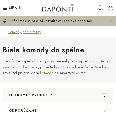
Prejsť
Hľad
na
obsah
Doprava zadarmo
MANŽELSKÉ POSTELE
Komody podľa farby
JEDNOLÔŽKOVÉ POSTELE
Biele komody do spálne
NOČNÉ STOLÍKY
Biela farba zapadá k rôznym štýlom nábytku a typom spální. Ak je
KOMODY DO SPÁLNE
vaším snom
komoda
,
práve tá býva často v bielej farbe. Všetko
závisí od prvkov, ktoré
komoda
na sebe zvonku má.
KONTAKT
O NÁS
FILTROVAŤ PRODUKTY
Hodnotenie obchodu
Blog
Možnosti dopravy
V
R
ODPORÚČAME
Obchodné podmienky
Podmienky ochrany osobných údajov
ý
a