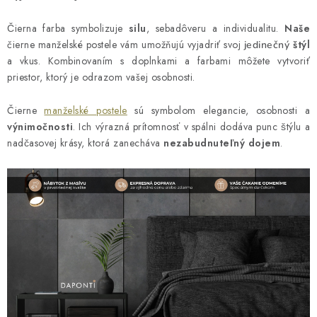
y
v
Č
ierna farba symbolizuje
silu
, sebadôveru a individualitu.
Na
še
ý
č
ierne man
ž
elské postele vám umo
žň
ujú vyjadri
ť
svoj
štý
l
jedine
čný
a vkus. Kombinovaním s doplnkami a farbami mô
ž
ete vytvori
ť
p
priestor, ktor
ý
je odrazom vašej osobnosti.
i
s
Č
ierne
manželské postele
sú symbolom elegancie, osobnosti a
u
v
ýnimoč
nosti
. Ich v
ý
razná prítomnos
ť
v spálni dodáva punc
š
t
ý
lu a
nad
č
asovej krásy, ktorá zanecháva
nezabudnute
ľný
dojem
.