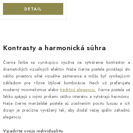
DETAIL
O
v
Kontrasty a harmonická súhra
l
á
Čierna farba sa
využíva na vytváranie kontrastov a
vynikajúco
d
dramatických vizuálnych efektov. Naše čierne postele prinášajú do
a
vášho priestoru silné vizuálne zameranie a môžu byť vynikajúcim
c
základom pre rôzne štýlové kombinácie. Nech už preferujete
moderný minimalizmus alebo
tradičnú eleganciu
, čierne postele sa
i
ľahko spájajú s inými prvkami vášho interiéru a vytvárajú harmóniu.
e
Naše čierne manželské postele sú zosilnením pocitu luxusu a ich
p
dizajn je precízne vyvážený tak, aby dodal vašej spálni záhadnú
r
eleganciu.
v
k
Vyjadrite svoju individualitu