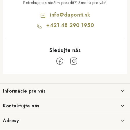
Potrebujete s niečím poradiť? Sme tu pre vás!
info
@
daponti.sk
+421 48 290 1950
Z
á
Informácie pre vás
p
ä
Hodnotenie obchodu
Kontaktujte nás
t
Blog
i
info@daponti.sk
Adresy
Možnosti dopravy
e
+421 48 290 1950