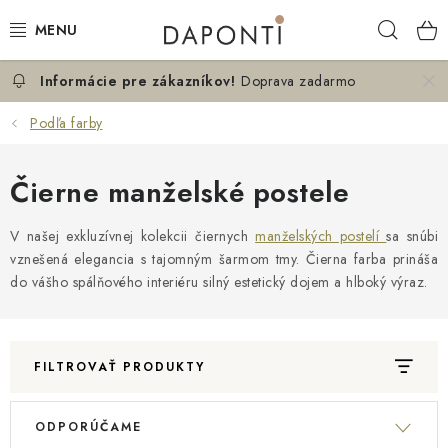
Prejsť
Hľad
na
obsah
Doprava zadarmo
MANŽELSKÉ POSTELE
Podľa farby
JEDNOLÔŽKOVÉ POSTELE
Čierne manželské postele
NOČNÉ STOLÍKY
V našej exkluzívnej kolekcii čiernych
manželských postelí
sa snúbi
KOMODY DO SPÁLNE
vznešená elegancia s tajomným šarmom tmy. Čierna farba prináša
do vášho spálňového interiéru silný estetický dojem a hlboký výraz.
KONTAKT
O NÁS
FILTROVAŤ PRODUKTY
Hodnotenie obchodu
Blog
Možnosti dopravy
V
R
ODPORÚČAME
Obchodné podmienky
Podmienky ochrany osobných údajov
ý
a