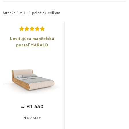
Reklamácia a vrátenie tovaru
Metódy platieb na našom webe
p
d
i
e
O nás
Naša spoločenská zodpovednosť
Stránka
1
z
1
-
1
položiek celkom
s
n
p
i
r
e
Levitujúca manželská
o
p
posteľ HARALD
d
r
u
o
k
d
t
u
o
k
v
t
o
€1 550
od
v
Na dotaz