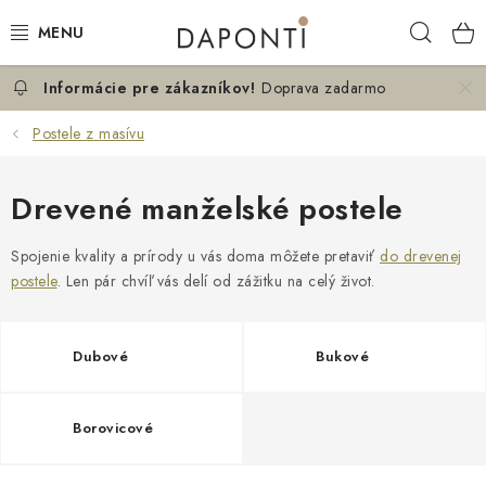
Prejsť
Hľad
na
obsah
Doprava zadarmo
MANŽELSKÉ POSTELE
Postele z masívu
JEDNOLÔŽKOVÉ POSTELE
Drevené manželské postele
NOČNÉ STOLÍKY
Spojenie kvality a prírody u vás doma môžete pretaviť
do drevenej
KOMODY DO SPÁLNE
postele
. Len pár chvíľ vás delí od zážitku na celý život.
KONTAKT
Dubové
Bukové
O NÁS
Borovicové
Hodnotenie obchodu
Blog
Možnosti dopravy
Obchodné podmienky
Podmienky ochrany osobných údajov