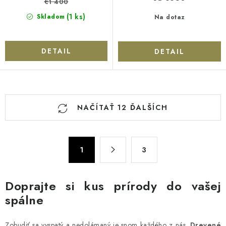
€1 400
(1 ks)
Skladom
Na dotaz
DETAIL
DETAIL
O
NAČÍTAŤ 12 ĎALŠÍCH
v
l
á
S
d
1
3
t
a
r
c
á
Doprajte si kus prírody do vašej
n
i
spálne
k
e
o
p
Zobudiť sa vyspatý a nedolámaný je snom každého z nás.
Drevené