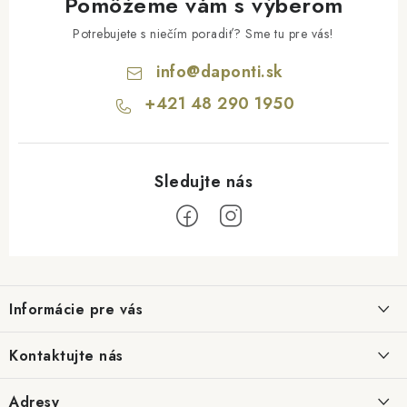
Pomôžeme vám s výberom
Potrebujete s niečím poradiť? Sme tu pre vás!
info
@
daponti.sk
+421 48 290 1950
Z
á
Informácie pre vás
p
ä
Hodnotenie obchodu
Kontaktujte nás
t
Blog
i
info@daponti.sk
Adresy