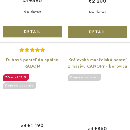
€560
€2 200
od
Na dotaz
Na dotaz
DETAIL
DETAIL
Dubová posteľ do spálne
Kráľovská manželská posteľ
RADOM
z masívu CANOPY - borovica
až 18 %
Doprava zadarmo
Doprava zadarmo
€1 190
od
€850
od