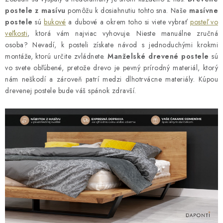
v
r
a
postele z masívu
pomôžu k dosiahnutiu tohto sna. Naše
masívne
v
postele
sú
bukové
a dubové a okrem toho si viete vybrať
posteľ vo
n
k
veľkosti
, ktorá vám najviac vyhovuje. Nieste manuálne zručná
i
y
osoba? Nevadí, k posteli získate návod s jednoduchými krokmi
e
v
montáže, ktorú určite zvládnete.
Manželské drevené postele
sú
ý
vo svete obľúbené, pretože drevo je pevný prírodný materiál, ktorý
nám neškodí a zároveň patrí medzi dlhotrvácne materiály. Kúpou
p
drevenej postele bude váš spánok zdravší.
i
s
u