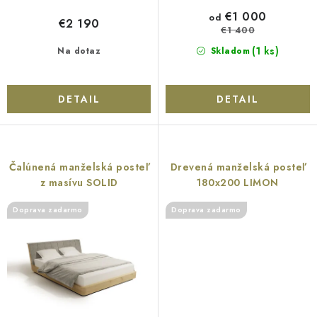
o
€1 000
od
€2 190
v
€1 400
(1 ks)
Na dotaz
Skladom
DETAIL
DETAIL
Čalúnená manželská posteľ
Drevená manželská posteľ
z masívu SOLID
180x200 LIMON
Doprava zadarmo
Doprava zadarmo