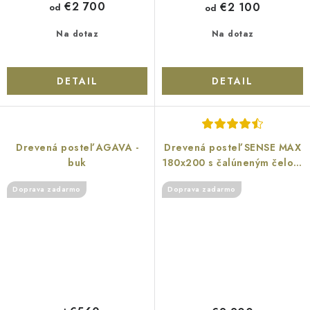
€2 700
€2 100
od
od
Na dotaz
Na dotaz
DETAIL
DETAIL
Drevená posteľ AGAVA -
Drevená posteľ SENSE MAX
buk
180x200 s čalúneným čelom
- dub
Doprava zadarmo
Doprava zadarmo