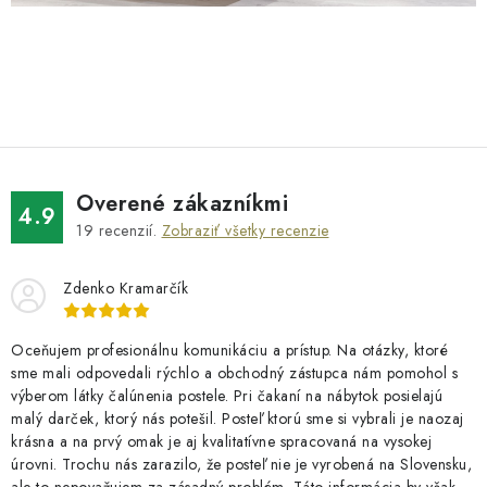
Overené zákazníkmi
4.9
19
recenzií.
Zobraziť všetky recenzie
Zdenko Kramarčík
Oceňujem profesionálnu komunikáciu a prístup. Na otázky, ktoré
sme mali odpovedali rýchlo a obchodný zástupca nám pomohol s
výberom látky čalúnenia postele. Pri čakaní na nábytok posielajú
malý darček, ktorý nás potešil. Posteľ ktorú sme si vybrali je naozaj
krásna a na prvý omak je aj kvalitatívne spracovaná na vysokej
úrovni. Trochu nás zarazilo, že posteľ nie je vyrobená na Slovensku,
ale to nepovažujem za zásadný problém. Táto informácia by však