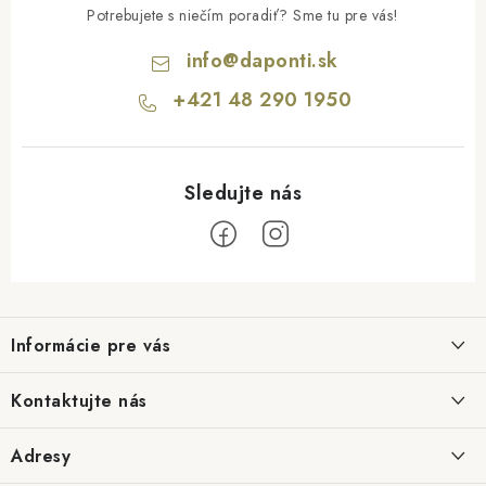
Potrebujete s niečím poradiť? Sme tu pre vás!
info
@
daponti.sk
+421 48 290 1950
Z
á
Informácie pre vás
p
ä
Hodnotenie obchodu
Kontaktujte nás
t
Blog
i
info@daponti.sk
Adresy
Možnosti dopravy
e