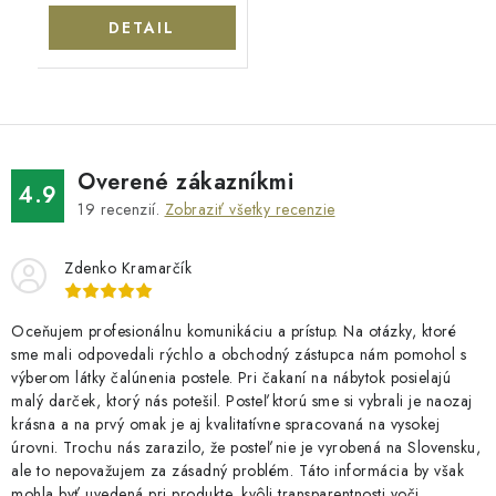
DETAIL
Overené zákazníkmi
4.9
19
recenzií.
Zobraziť všetky recenzie
Zdenko Kramarčík
Oceňujem profesionálnu komunikáciu a prístup. Na otázky, ktoré
sme mali odpovedali rýchlo a obchodný zástupca nám pomohol s
výberom látky čalúnenia postele. Pri čakaní na nábytok posielajú
malý darček, ktorý nás potešil. Posteľ ktorú sme si vybrali je naozaj
krásna a na prvý omak je aj kvalitatívne spracovaná na vysokej
úrovni. Trochu nás zarazilo, že posteľ nie je vyrobená na Slovensku,
ale to nepovažujem za zásadný problém. Táto informácia by však
mohla byť uvedená pri produkte, kvôli transparentnosti voči