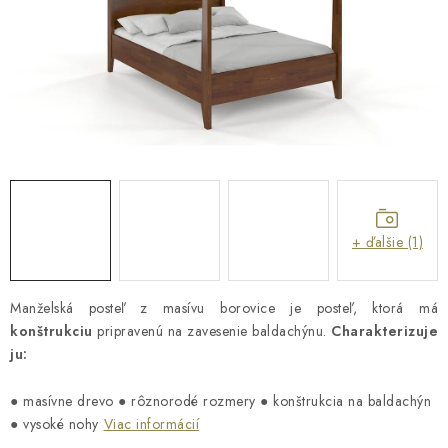
Metódy platieb na našom webe
O nás
Naša spoločenská zodpo
+ ďalšie (1)
Manželská posteľ z masívu borovice je posteľ, ktorá má
konštrukciu
pripravenú na zavesenie baldachýnu.
Charakterizuje
ju:
● masívne drevo ● rôznorodé rozmery ● konštrukcia na baldachýn
● vysoké nohy
Viac informácií