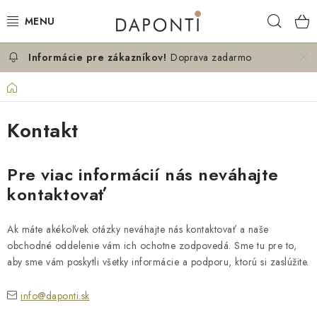
Prejsť
Hľad
na
obsah
Doprava zadarmo
MANŽELSKÉ POSTELE
Domov
JEDNOLÔŽKOVÉ POSTELE
Kontakt
NOČNÉ STOLÍKY
Pre viac informácií nás neváhajte
KOMODY DO SPÁLNE
kontaktovať
KONTAKT
Ak máte akékoľvek otázky neváhajte nás kontaktovať a naše
O NÁS
obchodné oddelenie vám ich ochotne zodpovedá. Sme tu pre to
,
aby sme vám poskytli všetky informácie a podporu, ktorú si zaslúžite.
Hodnotenie obchodu
Blog
Možnosti dopravy
info@daponti.sk
Obchodné podmienky
Podmienky ochrany osobných údajov