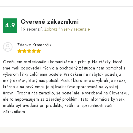
Overené zákazníkmi
4.9
19
recenzií.
Zobraziť všetky recenzie
Zdenko Kramarčík
Oceňujem profesionálnu komunikáciu a prístup. Na otázky, ktoré
sme mali odpovedali rýchlo a obchodný zástupca nám pomohol s
výberom látky čalúnenia postele. Pri čakaní na nábytok posielajú
malý darček, ktorý nás potešil. Posteľ ktorú sme si vybrali je naozaj
krásna a na prvý omak je aj kvalitatívne spracovaná na vysokej
úrovni. Trochu nás zarazilo, že posteľ nie je vyrobená na Slovensku,
ale to nepovažujem za zásadný problém. Táto informácia by však
mohla byť uvedená pri produkte, kvôli transparentnosti voči
zákazníkom.