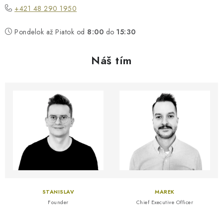
Reklamácia a vrátenie tovaru
Metódy platieb na našom webe
+421 48 290 1950
O nás
Naša spoločenská zodpovednosť
Pondelok až Piatok od
8:00
do
15:30
Náš tím
STANISLAV
MAREK
Founder
Chief Executive Officer