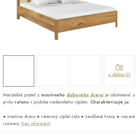
Reklamácia a vrátenie tovaru
Metódy platieb na našom webe
O nás
Naša spoločenská zodpovednosť
+ ďalšie (2)
Manželská posteľ z
masívneho
dubového
dreva
je obohatená o
prvky
ratanu
v podobe viedenského výpletu.
Charakterizuje ju:
●
masívne drevo ● ratanový výplet čela ● zaoblené hrany ● viaceré
rozmery
Viac informácií