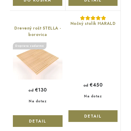
Nočný stolík HARALD
Drevený rošt STELLA -
borovica
Doprava zadarmo
€450
od
€130
od
Na dotaz
Na dotaz
DETAIL
DETAIL