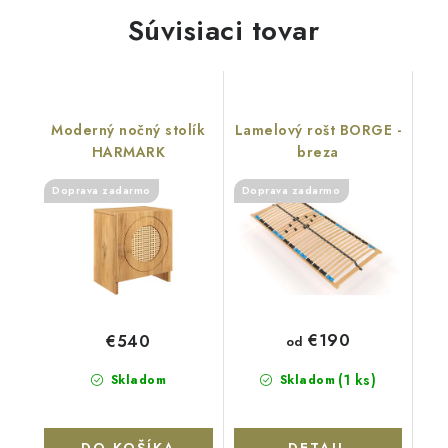
Súvisiaci tovar
Moderný nočný stolík
Lamelový rošt BORGE -
HARMARK
breza
Doprava zadarmo
Doprava zadarmo
€190
€540
od
(1 ks)
Skladom
Skladom
DO KOŠÍKA
DETAIL