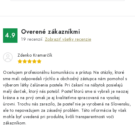
Overené zákazníkmi
4.9
19
recenzií.
Zobraziť všetky recenzie
Zdenko Kramarčík
Oceňujem profesionálnu komunikáciu a prístup. Na otázky, ktoré
sme mali odpovedali rýchlo a obchodný zástupca nám pomohol s
výberom látky čalúnenia postele. Pri čakaní na nábytok posielajú
malý darček, ktorý nás potešil. Posteľ ktorú sme si vybrali je naozaj
krásna a na prvý omak je aj kvalitatívne spracovaná na vysokej
úrovni. Trochu nás zarazilo, že posteľ nie je vyrobená na Slovensku,
ale to nepovažujem za zásadný problém. Táto informácia by však
mohla byť uvedená pri produkte, kvôli transparentnosti voči
zákazníkom.