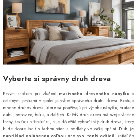
Reklamácia a vrátenie tovaru
Metódy platieb na našom webe
O nás
Naša spoločenská zodpovednosť
Vyberte si správny druh dreva
Prvým krokom pri zlúčení
masívneho dreveného nábytku
s
ostatnými prvkami v spálni je výber správneho druhu dreva. Existuje
mnoho druhov dreva, ktoré sa používajú pri výrobe nábytku, vrátane
dubu, borovice, buku, a ďalších. Každý druh dreva má svoje vlastné
farby, textúru a štruktúru, a je dôležité vybrať taký druh dreva, ktorý
bude dobre ladiť s farbou stien a podlahy vo vašej spálni.
Dub je
napríklad obľúbenou voľbou pre svoj teplý odtieň
, zatiaľ čo