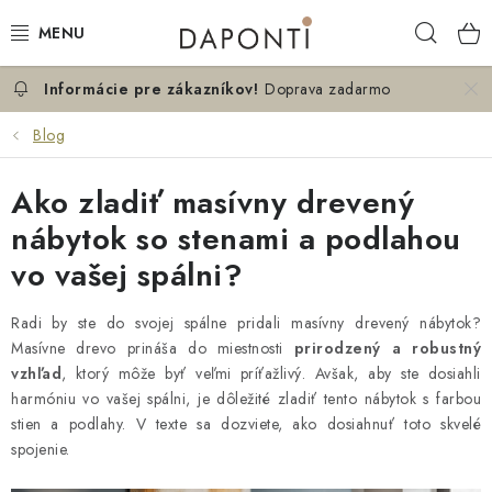
Prejsť
Hľad
na
obsah
Doprava zadarmo
MANŽELSKÉ POSTELE
Blog
JEDNOLÔŽKOVÉ POSTELE
Ako zladiť masívny drevený
NOČNÉ STOLÍKY
nábytok so stenami a podlahou
vo vašej spálni?
KOMODY DO SPÁLNE
KONTAKT
Radi by ste do svojej spálne pridali masívny drevený nábytok?
Masívne drevo prináša do miestnosti
prirodzený a robustný
vzhľad
, ktorý môže byť veľmi príťažlivý. Avšak, aby ste dosiahli
O NÁS
harmóniu vo vašej spálni, je dôležité zladiť tento nábytok s farbou
stien a podlahy. V texte sa dozviete, ako dosiahnuť toto skvelé
Hodnotenie obchodu
Blog
Možnosti dopravy
spojenie.
Obchodné podmienky
Podmienky ochrany osobných údajov