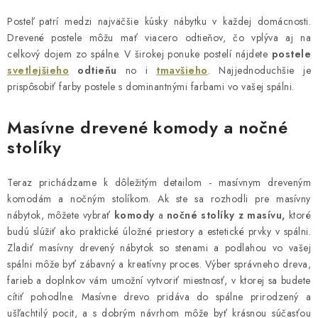
Posteľ patrí medzi najväčšie kúsky nábytku v každej domácnosti.
Drevené postele môžu mať viacero odtieňov, čo vplýva aj na
celkový dojem zo spálne. V širokej ponuke postelí nájdete
postele
svetlejšieho
odtieňu
no i
tmavšieho
. Najjednoduchšie je
prispôsobiť farby postele s dominantnými farbami vo vašej spálni.
Masívne drevené komody a nočné
stolíky
Teraz prichádzame k dôležitým detailom - masívnym dreveným
komodám a nočným stolíkom. Ak ste sa rozhodli pre masívny
nábytok, môžete vybrať
komody
a
nočné stolíky z masívu,
ktoré
budú slúžiť ako praktické úložné priestory a estetické prvky v spálni.
Zladiť masívny drevený nábytok so stenami a podlahou vo vašej
spálni môže byť zábavný a kreatívny proces. Výber správneho dreva,
farieb a doplnkov vám umožní vytvoriť miestnosť, v ktorej sa budete
cítiť pohodlne. Masívne drevo pridáva do spálne prirodzený a
ušľachtilý pocit, a s dobrým návrhom môže byť krásnou súčasťou