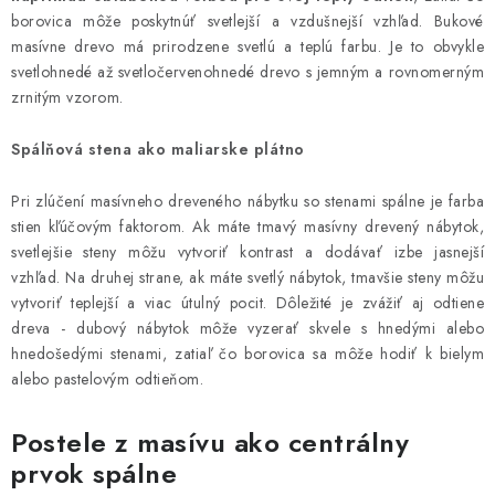
borovica môže poskytnúť svetlejší a vzdušnejší vzhľad. Bukové
masívne drevo má prirodzene svetlú a teplú farbu. Je to obvykle
svetlohnedé až svetločervenohnedé drevo s jemným a rovnomerným
zrnitým vzorom.
Spálňová stena ako maliarske plátno
Pri zlúčení masívneho dreveného nábytku so stenami spálne je farba
stien kľúčovým faktorom. Ak máte tmavý masívny drevený nábytok,
svetlejšie steny môžu vytvoriť kontrast a dodávať izbe jasnejší
vzhľad. Na druhej strane, ak máte svetlý nábytok, tmavšie steny môžu
vytvoriť teplejší a viac útulný pocit. Dôležité je zvážiť aj odtiene
dreva - dubový nábytok môže vyzerať skvele s hnedými alebo
hnedošedými stenami, zatiaľ čo borovica sa môže hodiť k bielym
alebo pastelovým odtieňom.
Postele z masívu ako centrálny
prvok spálne