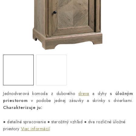
Reklamácia a vrátenie tovaru
Metódy platieb na našom webe
O nás
Naša spoločenská zodpovednosť
Jednodverová komoda z dubového
dreva
a dyhy
s úložným
priestorom
v podobe jednej zásuvky a skrinky s dvierkami.
Charakterizuje ju:
● detailné spracovanie ● starožitný vzhľad ● dva rozličné úložné
priestory
Viac informácií