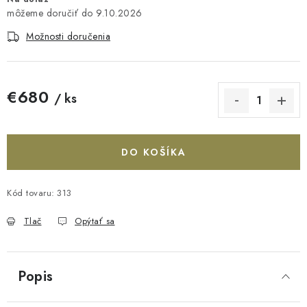
9.10.2026
Možnosti doručenia
€680
/ ks
Jednotková cena:
DO KOŠÍKA
Kód tovaru:
313
Tlač
Opýtať sa
Popis