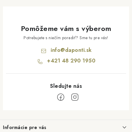
Pomôžeme vám s výberom
Potrebujete s niečím poradiť? Sme tu pre vás!
info
@
daponti.sk
+421 48 290 1950
Z
á
Informácie pre vás
p