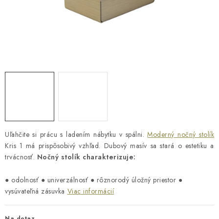
Reklamácia a vrátenie tovaru
Metódy platieb na našom webe
O nás
Naša spoločenská zodpovednosť
Uľahčite si prácu s ladením nábytku v spálni.
Moderný nočný stolík
Kris 1 má prispôsobivý vzhľad. Dubový masív sa stará o estetiku a
trvácnosť.
Nočný stolík charakterizuje:
● odolnosť ● univerzálnosť ● rôznorodý úložný priestor
●
vysúvateľná zásuvka
Viac informácií
Na dotaz